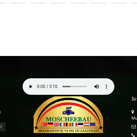
İl
m
Mu