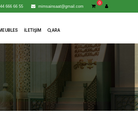
0
544 666 66 55
mimsainsaat@gmail.com
MEUBLES
İLETIŞIM
ARA