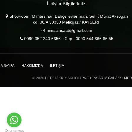
İletişim Bilgilerimiz
Showroom: Mimarsinan Bahçelievler mah. Şehit Murat Aksoğan
cd. 38/A 38350 Melikgazi/ KAYSERİ
mimsainsaat@gmail.com
0090 352 240 6656 - Cep : 0090 544 666 66 55
A SAYFA
HAKKIMIZDA
İLETIŞIM
© 2020 HER HAKKI SAKLIDIR.
WEB TASARIM GALAKSI ME