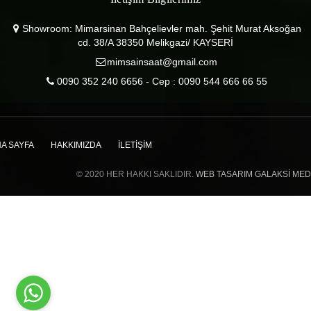
Showroom: Mimarsinan Bahçelievler mah. Şehit Murat Aksoğan
cd. 38/A 38350 Melikgazi/ KAYSERİ
mimsainsaat@gmail.com
0090 352 240 6656 - Cep : 0090 544 666 66 55
A SAYFA
HAKKIMIZDA
İLETIŞIM
© 2020 HER HAKKI SAKLIDIR.
WEB TASARIM GALAKSI ME