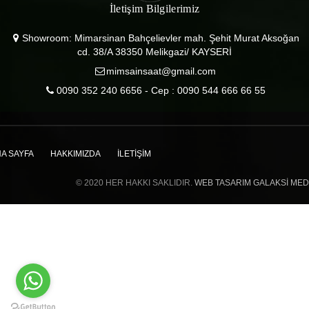
İletişim Bilgilerimiz
Showroom: Mimarsinan Bahçelievler mah. Şehit Murat Aksoğan
cd. 38/A 38350 Melikgazi/ KAYSERİ
mimsainsaat@gmail.com
0090 352 240 6656 - Cep : 0090 544 666 66 55
A SAYFA
HAKKIMIZDA
İLETIŞIM
© 2020 HER HAKKI SAKLIDIR.
WEB TASARIM GALAKSI ME